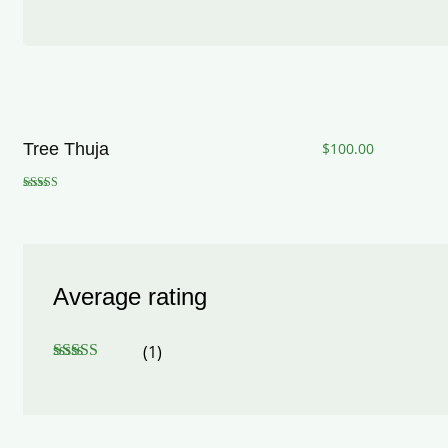
Tree Thuja
$
100.00
Rated
4.00
out of 5
Average rating
(1)
Rated
4
out of 5