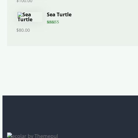
$
100.00
out of 5
Sea Turtle
Rated
$
80.00
4.00
out
of 5