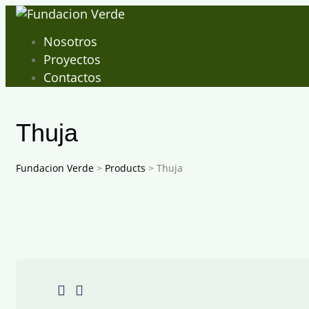
Skip
to
Nosotros
content
Proyectos
Contactos
Thuja
Fundacion Verde
>
Products
>
Thuja