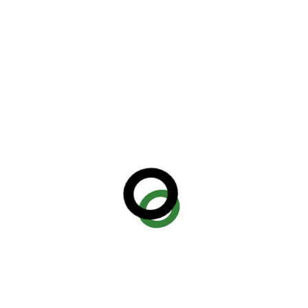
lla hendrerit augue ac scel congue convallis. Sed
urpis Suspendisse quam massa, lacinia ac
nisi fermentum feugiat. Nam sed enim at metus
is ac iaculis nunc, a iaculis nunc. Aenean
endrerit augue ac scelerisque. Praesen Sed
rpis ut, condimentum massa, lacinia ac ultricies
st fermentum feugiat. Nam sed enim at metus
honcus ege feugiat et turpis ut, condimentum
uis ut augue venenatis egestas.
o et nisi fermentum feugt. vehicula eu et diam.
quetor nunc. Aenean fermentum pulvinar suscipit.